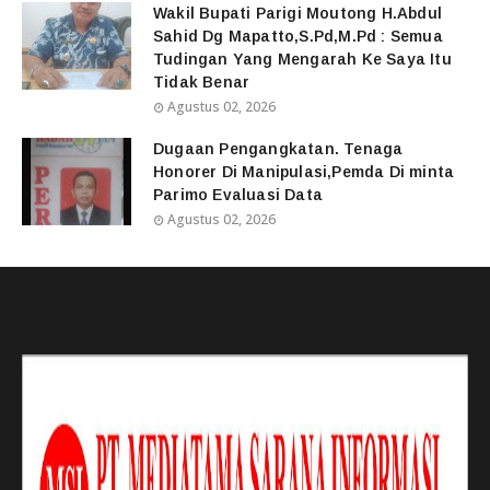
Wakil Bupati Parigi Moutong H.Abdul
Sahid Dg Mapatto,S.Pd,M.Pd : Semua
Tudingan Yang Mengarah Ke Saya Itu
Tidak Benar
Agustus 02, 2026
Dugaan Pengangkatan. Tenaga
Honorer Di Manipulasi,Pemda Di minta
Parimo Evaluasi Data
Agustus 02, 2026