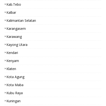
Kab.tebo
Kalbar
Kalimantan Selatan
Karangasem
Karawang
Kayong Utara
Kendari
Kenyam
Klaten
Kota Agung
Kota Maba
Kubu Raya
Kuningan