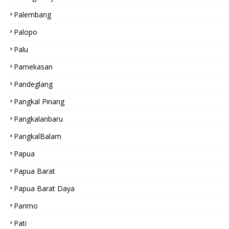
Palembang
Palopo
Palu
Pamekasan
Pandeglang
Pangkal Pinang
Pangkalanbaru
PangkalBalam
Papua
Papua Barat
Papua Barat Daya
Parimo
Pati