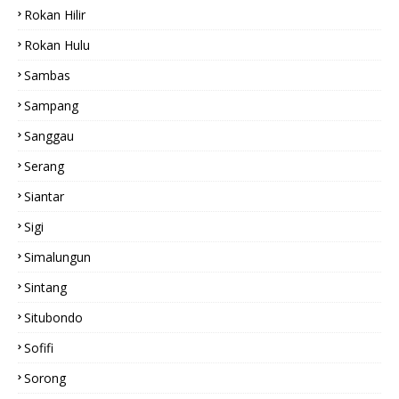
Rokan Hilir
Rokan Hulu
Sambas
Sampang
Sanggau
Serang
Siantar
Sigi
Simalungun
Sintang
Situbondo
Sofifi
Sorong