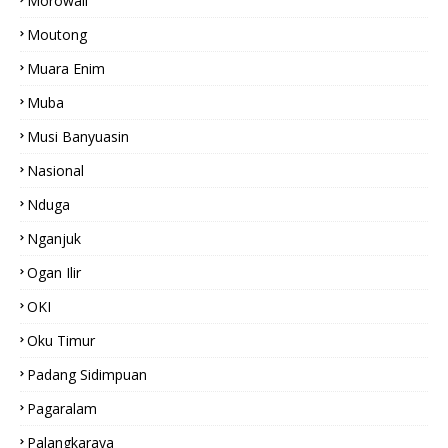
Morowali
Moutong
Muara Enim
Muba
Musi Banyuasin
Nasional
Nduga
Nganjuk
Ogan Ilir
OKI
Oku Timur
Padang Sidimpuan
Pagaralam
Palangkaraya