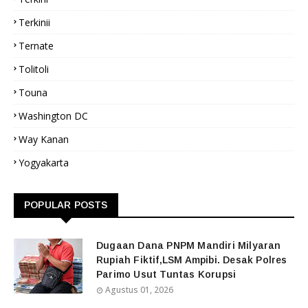
Terkinii
Ternate
Tolitoli
Touna
Washington DC
Way Kanan
Yogyakarta
POPULAR POSTS
Dugaan Dana PNPM Mandiri Milyaran
Rupiah Fiktif,LSM Ampibi. Desak Polres
Parimo Usut Tuntas Korupsi
Agustus 01, 2026