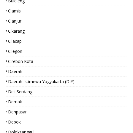
Buleleng
Ciamis
Cianjur
Cikarang
Cilacap
Cilegon
Cirebon Kota
Daerah
Daerah Istimewa Yogyakarta (DIY)
Deli Serdang
Demak
Denpasar
Depok
Doloksanggul