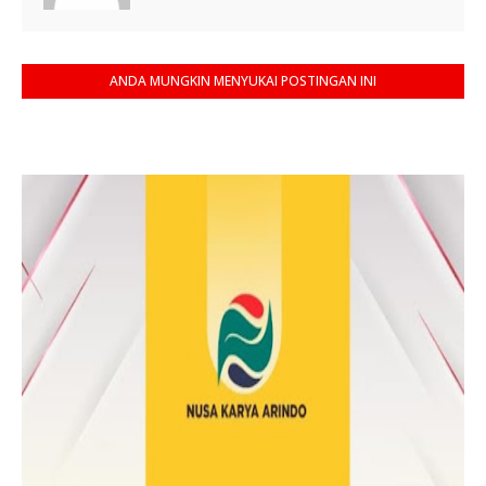
ANDA MUNGKIN MENYUKAI POSTINGAN INI