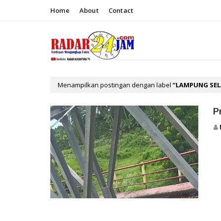
Home
About
Contact
Menampilkan postingan dengan label
LAMPUNG SE
P
TERKINI