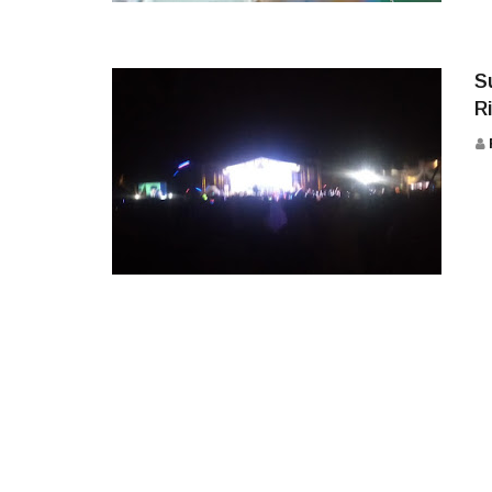
TERKINI
S
R
TERKINI