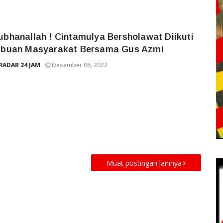
ubhanallah ! Cintamulya Bersholawat Diikuti
ibuan Masyarakat Bersama Gus Azmi
RADAR 24 JAM
Desember 06, 2022
Muat postingan lainnya