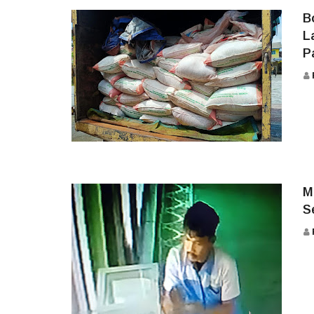
B
L
P
TERKINI
M
S