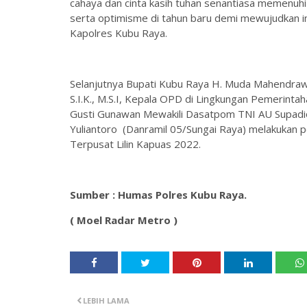
cahaya dan cinta kasih tuhan senantiasa memenuhi
serta optimisme di tahun baru demi mewujudkan in
Kapolres Kubu Raya.
Selanjutnya Bupati Kubu Raya H. Muda Mahendraw
S.I.K., M.S.I, Kepala OPD di Lingkungan Pemerint
Gusti Gunawan Mewakili Dasatpom TNI AU Supadio 
Yuliantoro (Danramil 05/Sungai Raya) melakukan
Terpusat Lilin Kapuas 2022.
Sumber : Humas Polres Kubu Raya.
( Moel Radar Metro )
LEBIH LAMA