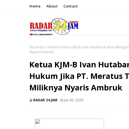
Home
About
Contact
Beranda
Terkini
Ketua KJM-B Ivan Hutabarat Akan Mengamb
Nyaris Ambruk
Ketua KJM-B Ivan Hutaba
Hukum Jika PT. Meratus 
Miliknya Nyaris Ambruk
RADAR 24 JAM
Juli 06, 2026