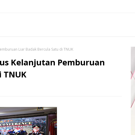
emburuan Liar Badak Bercula Satu di TNUK
sus Kelanjutan Pemburuan
di TNUK