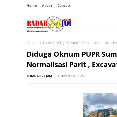
Home
About
Contact
Beranda
Terkini
Diduga Oknum PUPR Sumsel Ada Main Proy
Diduga Oknum PUPR Sums
Normalisasi Parit , Excav
RADAR 24 JAM
Oktober 09, 2025