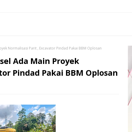
ek Normalisasi Parit , Excavator Pindad Pakai BBM Oplosan
el Ada Main Proyek
ator Pindad Pakai BBM Oplosan